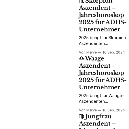
♏️ Skorpion
Bereichen Finanzen,
Business optimal nutzen
Aszendent –
Beziehungen und
kannst.
Jahreshoroskop
berufliche Möglichkeiten.
Erfahre, wie du als ADHS-
2025 für ADHS-
Unternehmer dieses Jahr
Unternehmer
optimal für dich nutzen
kannst!
2025 bringt für Skorpion-
Aszendenten
tiefgreifende
Von Merve
10 Sep. 2024
Veränderungen in
♎️ Waage
Finanzen, Karriere und
Aszendent –
persönlichen
Jahreshoroskop
Beziehungen. Uranus
sorgt für Umbrüche,
2025 für ADHS-
während Saturn und
Unternehmer
Neptun im Business Allta
die Energie shiften.
2025 bringt für Waage-
Erfahre, wie du als ADHS-
Aszendenten
Unternehmer diese
tiefgreifende
Von Merve
10 Sep. 2024
Energien für dein
Veränderungen in den
♍️ Jungfrau
Wachstum nutzen kannst!
Bereichen Beziehungen,
Aszendent –
Karriere und persönliche