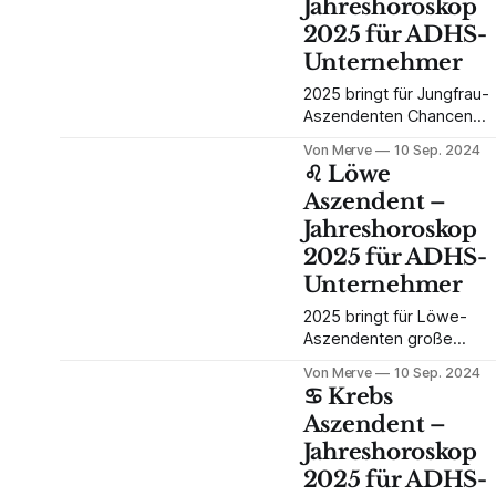
Jahreshoroskop
Entwicklung. Uranus und
Saturn sorgen für
2025 für ADHS-
Herausforderungen und
Unternehmer
Wachstum.
2025 bringt für Jungfrau-
Aszendenten Chancen
zur beruflichen und
Von Merve
10 Sep. 2024
persönlichen Expansion.
♌️ Löwe
Mit Saturn und Jupiter an
Aszendent –
entscheidenden
Jahreshoroskop
Positionen wird es ein
Jahr der Transformation
2025 für ADHS-
und Struktur. Entdecke,
Unternehmer
wie du als ADHS-
Unternehmer diese
2025 bringt für Löwe-
Energien für dich nutzen
Aszendenten große
kannst!
Veränderungen in den
Von Merve
10 Sep. 2024
Bereichen Finanzen und
♋️ Krebs
Netzwerke. Uranus im 10.
Aszendent –
Haus sorgt für berufliche
Jahreshoroskop
Überraschungen,
während Jupiter im 11.
2025 für ADHS-
Haus neue Chancen