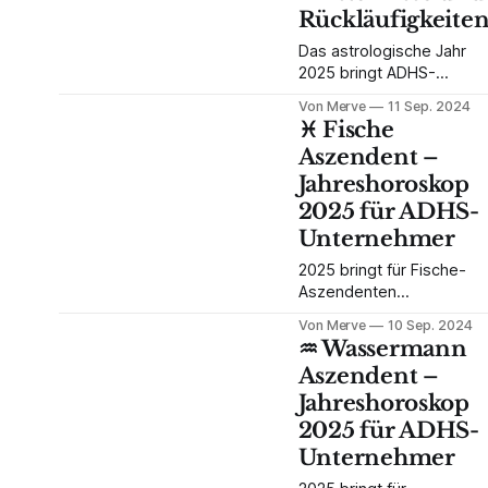
Rückläufigkeite
Das astrologische Jahr
2025 bringt ADHS-
Unternehmern gewaltige
Von Merve
11 Sep. 2024
Chancen und
♓️ Fische
Herausforderungen.
Aszendent –
Entdecke die
Jahreshoroskop
Auswirkungen des
Mondknotenwechsels,
2025 für ADHS-
Saturns und Neptuns
Unternehmer
Sprung in den Widder un
die wichtigsten
2025 bringt für Fische-
Rückläufigkeiten auf dein
Aszendenten
Business. Strategien für
tiefgreifende
Von Merve
10 Sep. 2024
mehr Fokus und kreative
Veränderungen in
♒️ Wassermann
Durchbrüche.
Finanzen, Karriere und
Aszendent –
persönliche Beziehungen
Jahreshoroskop
Erfahre, wie du als ADHS-
Unternehmer diese
2025 für ADHS-
Energien für dein
Unternehmer
Business nutzen kannst.