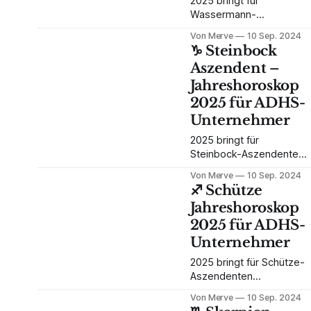
2025 bringt für
Wassermann-
Aszendenten
Von Merve
10 Sep. 2024
bahnbrechende
♑️ Steinbock
Veränderungen in
Aszendent –
Finanzen, Beziehungen
Jahreshoroskop
und Karriere. Mit Uranus
und Pluto an den
2025 für ADHS-
entscheidenden
Unternehmer
Positionen wird dieses
Jahr geprägt von
2025 bringt für
Innovation und Struktur.
Steinbock-Aszendenten
Erfahre, wie du als ADHS-
entscheidende
Von Merve
10 Sep. 2024
Unternehmer diese
Veränderungen in den
♐️ Schütze
Energien optimal nutzen
Bereichen Karriere,
Jahreshoroskop
kan
Finanzen und persönliche
2025 für ADHS-
Beziehungen. Uranus
sorgt für Umbrüche,
Unternehmer
während Saturn für
2025 bringt für Schütze-
Struktur und Wachstum
Aszendenten
sorgt. Erfahre, wie du als
tiefgreifende
ADHS-Unternehmer
Von Merve
10 Sep. 2024
Veränderungen in den
diese Energien in deinem