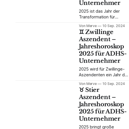
Unternehmer
bringt. Erfahre, wie du
diese Kräfte als ADHS-
2025 ist das Jahr der
Unternehmer optimal
Transformation für
nutzen kannst.
Krebs-Aszendenten.
Von Merve
10 Sep. 2024
Jupiter bringt Wachstum,
♊️ Zwillinge
Uranus sorgt für
Aszendent –
unerwartete
Jahreshoroskop
Veränderungen, und
Saturn fordert dich
2025 für ADHS-
heraus, neue Strukturen
Unternehmer
zu schaffen. Entdecke,
wie du als ADHS-
2025 wird für Zwillinge-
Unternehmer diese
Aszendenten ein Jahr der
Chancen nutzen kannst!
Transformation und
Von Merve
10 Sep. 2024
Innovation. Jupiter bringt
♉️ Stier
Wachstum, Uranus bringt
Aszendent –
unerwartete
Jahreshoroskop
Veränderungen, und
Saturn fordert
2025 für ADHS-
Selbstdisziplin. Erfahre,
Unternehmer
wie du als ADHS-
Unternehmer diese
2025 bringt große