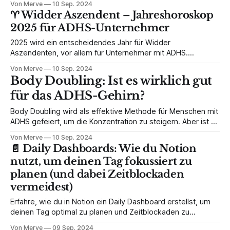
Von Merve
10 Sep. 2024
Wachstum und Innovation. Erfahre, wie du als ADHS-
♈️ Widder Aszendent – Jahreshoroskop
Unternehmer dieses Jahr erfolgreich meistern kannst!
2025 für ADHS-Unternehmer
2025 wird ein entscheidendes Jahr für Widder
Aszendenten, vor allem für Unternehmer mit ADHS.
Entdecke, wie du diese energiereichen Transite in 2025
Von Merve
10 Sep. 2024
nutzen kannst, um erfolgreich zu sein!
Body Doubling: Ist es wirklich gut
für das ADHS-Gehirn?
Body Doubling wird als effektive Methode für Menschen mit
ADHS gefeiert, um die Konzentration zu steigern. Aber ist es
wirklich so hilfreich? Erfahre hier, wie es funktioniert und
Von Merve
10 Sep. 2024
welche Alternativen es gibt.
📄 Daily Dashboards: Wie du Notion
nutzt, um deinen Tag fokussiert zu
planen (und dabei Zeitblockaden
vermeidest)
Erfahre, wie du in Notion ein Daily Dashboard erstellst, um
deinen Tag optimal zu planen und Zeitblockaden zu
vermeiden. Ideal für ADHS-Unternehmer, die mehr Struktur
Von Merve
09 Sep. 2024