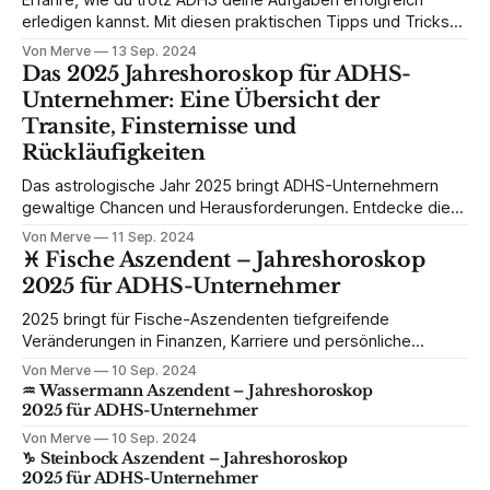
Erfahre, wie du trotz ADHS deine Aufgaben erfolgreich
erledigen kannst. Mit diesen praktischen Tipps und Tricks
findest du deine Motivation, baust Stress ab und schaffst
Von Merve
13 Sep. 2024
es, produktiver zu sein. Hol dir hier Lösungen für mehr
Das 2025 Jahreshoroskop für ADHS-
Klarheit und Struktur in deinem Alltag!
Unternehmer: Eine Übersicht der
Transite, Finsternisse und
Rückläufigkeiten
Das astrologische Jahr 2025 bringt ADHS-Unternehmern
gewaltige Chancen und Herausforderungen. Entdecke die
Auswirkungen des Mondknotenwechsels, Saturns und
Von Merve
11 Sep. 2024
Neptuns Sprung in den Widder und die wichtigsten
♓️ Fische Aszendent – Jahreshoroskop
Rückläufigkeiten auf dein Business. Strategien für mehr
2025 für ADHS-Unternehmer
Fokus und kreative Durchbrüche.
2025 bringt für Fische-Aszendenten tiefgreifende
Veränderungen in Finanzen, Karriere und persönliche
Beziehungen. Erfahre, wie du als ADHS-Unternehmer diese
Von Merve
10 Sep. 2024
Energien für dein Business nutzen kannst.
♒️ Wassermann Aszendent – Jahreshoroskop
2025 für ADHS-Unternehmer
Von Merve
10 Sep. 2024
♑️ Steinbock Aszendent – Jahreshoroskop
2025 für ADHS-Unternehmer