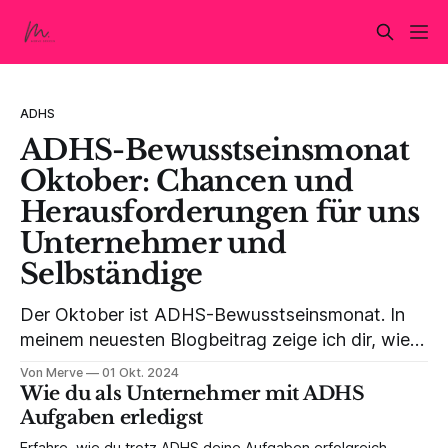
ADHS
ADHS-Bewusstseinsmonat
Oktober: Chancen und
Herausforderungen für uns
Unternehmer und
Selbständige
Der Oktober ist ADHS-Bewusstseinsmonat. In
meinem neuesten Blogbeitrag zeige ich dir, wie
ADHS für uns Unternehmer und Selbständige
Von Merve
01 Okt. 2024
sowohl Herausforderung als auch Chance sein
Wie du als Unternehmer mit ADHS
kann. Entdecke mit mir, wie wir aus ADHS unsere
Aufgaben erledigst
Superkraft machen können!