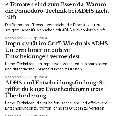
in ihren Alltag bringen wollen und nach einem All-in-One
⭐️ Tomaten sind zum Essen da: Warum
Tool suchen.
die Pomodoro-Technik bei ADHS nicht
hilft
Die Pomodoro-Technik verspricht, die Produktivität zu
steigern, aber für Menschen mit ADHS funktioniert sie oft
nicht. Erfahre, warum das so ist und welche Alternativen
Von Merve
09 Sep. 2024
wirklich helfen.
Impulsivität im Griff: Wie du als ADHS-
Unternehmer impulsive
Entscheidungen vermeidest
Lerne Techniken, um impulsives Verhalten zu kontrollieren
und durchdachte Entscheidungen zu treffen
Von Merve
09 Sep. 2024
ADHS und Entscheidungsfindung: So
triffst du kluge Entscheidungen trotz
Überforderung
Lerne Techniken, die dir helfen, schnellere und effektivere
Entscheidungen zu treffen, ohne ins Grübeln zu verfallen