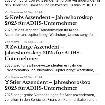
2025 bringt für Löwe-Aszendenten große Veränderungen in
den Bereichen Finanzen und Netzwerke. Uranus im 10. Haus
sorgt für berufliche Überraschungen, während Jupiter im 11.
Von Merve
10 Sep. 2024
Haus neue Chancen bringt. Erfahre, wie du diese Kräfte als
♋️ Krebs Aszendent – Jahreshoroskop
ADHS-Unternehmer optimal nutzen kannst.
2025 für ADHS-Unternehmer
2025 ist das Jahr der Transformation für Krebs-
Aszendenten. Jupiter bringt Wachstum, Uranus sorgt für
unerwartete Veränderungen, und Saturn fordert dich heraus,
Von Merve
10 Sep. 2024
neue Strukturen zu schaffen. Entdecke, wie du als ADHS-
♊️ Zwillinge Aszendent –
Unternehmer diese Chancen nutzen kannst!
Jahreshoroskop 2025 für ADHS-
Unternehmer
2025 wird für Zwillinge-Aszendenten ein Jahr der
Transformation und Innovation. Jupiter bringt Wachstum,
Uranus bringt unerwartete Veränderungen, und Saturn
Von Merve
10 Sep. 2024
fordert Selbstdisziplin. Erfahre, wie du als ADHS-
♉️ Stier Aszendent – Jahreshoroskop
Unternehmer diese Energien für deinen Erfolg nutzen
2025 für ADHS-Unternehmer
kannst!
2025 bringt große Veränderungen für Stier Aszendenten,
vor allem in den Bereichen Finanzen, Kommunikation und
Karriere. Uranus verlässt den Stier, und Jupiter unterstützt